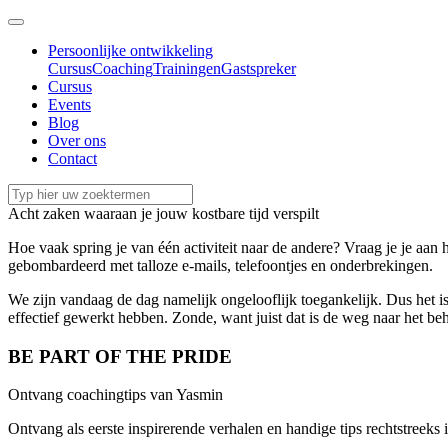
Persoonlijke ontwikkeling
Cursus
Coaching
Trainingen
Gastspreker
Cursus
Events
Blog
Over ons
Contact
Acht zaken waaraan je jouw kostbare tijd verspilt
Hoe vaak spring je van één activiteit naar de andere? Vraag je je aan
gebombardeerd met talloze e-mails, telefoontjes en onderbrekingen.
We zijn vandaag de dag namelijk ongelooflijk toegankelijk. Dus het i
effectief gewerkt hebben. Zonde, want juist dat is de weg naar het b
BE PART OF THE PRIDE
Ontvang coachingtips van Yasmin
Ontvang als eerste inspirerende verhalen en handige tips rechtstreeks 