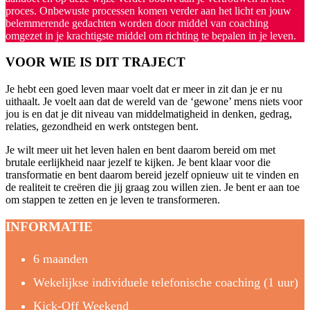
proces. Onbewuste processen komen verder aan het licht en jouw
belemmerende gedachten worden door middel van coaching
omgezet in je krachtigste middel om richting te bepalen in je leven.
VOOR WIE IS DIT TRAJECT
Je hebt een goed leven maar voelt dat er meer in zit dan je er nu
uithaalt. Je voelt aan dat de wereld van de ‘gewone’ mens niets voor
jou is en dat je dit niveau van middelmatigheid in denken, gedrag,
relaties, gezondheid en werk ontstegen bent.
Je wilt meer uit het leven halen en bent daarom bereid om met
brutale eerlijkheid naar jezelf te kijken. Je bent klaar voor die
transformatie en bent daarom bereid jezelf opnieuw uit te vinden en
de realiteit te creëren die jij graag zou willen zien. Je bent er aan toe
om stappen te zetten en je leven te transformeren.
INFORMATIE
6 maanden
Wekelijkse individuele telefonische coaching (1 uur)
Kick-Off Weekend