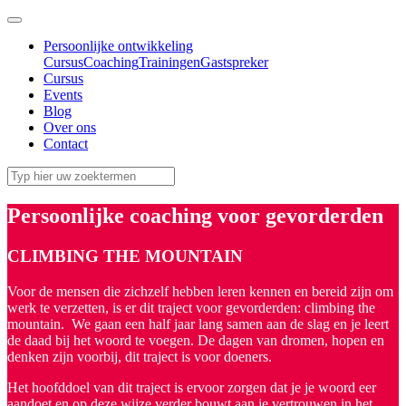
Persoonlijke ontwikkeling
Cursus
Coaching
Trainingen
Gastspreker
Cursus
Events
Blog
Over ons
Contact
Persoonlijke coaching voor gevorderden
CLIMBING THE MOUNTAIN
Voor de mensen die zichzelf hebben leren kennen en bereid zijn om
werk te verzetten, is er dit traject voor gevorderden: climbing the
mountain. We gaan een half jaar lang samen aan de slag en je leert
de daad bij het woord te voegen. De dagen van dromen, hopen en
denken zijn voorbij, dit traject is voor doeners.
Het hoofddoel van dit traject is ervoor zorgen dat je je woord eer
aandoet en op deze wijze verder bouwt aan je vertrouwen in het