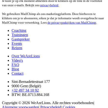
Je kunt je op elk moment afmelden door te klikken op de link in de voettekst
van onze e-mails. Bekijk ons
privacybeleid
.
We gebruiken MailChimp als ons marketingplatform. Door hierboven te
klikken om je te abonneren, erken je dat je informatie wordt overgebracht naar
MailChimp voor verwerking. Lees
de privacypraktijken van MailChimp
.
Coaching
Trainingen
Gastspreker
Events
Reizen
Over WeAreLions
Video's
FAQ
Blog
Contact
Sint-Bernadettestraat 177
9000 Gent (België)
+32 497 34 10 92
BTW: BE.0713.884.168
Copyright © 2026 WeAreLions. Alle rechten voorbehouden|
Algemene voorwaarden
|
Privacybeleid
|
Cookies